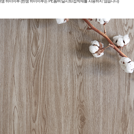
 한샘 하이마루 (한샘 하이마루는 PE폼/비닐시트/접착재를 사용하지 않습니다)