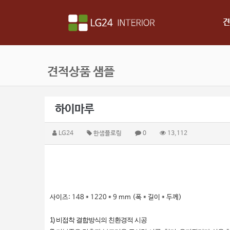
견
견적상품 샘플
하이마루
LG24
한샘플로링
0
13,112
사이즈: 148 * 1220 * 9 mm (폭 * 길이 * 두께)
1) 비접착 결합방식의 친환경적 시공