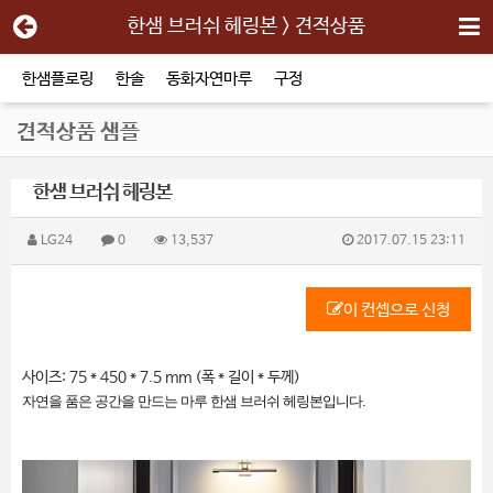
한샘 브러쉬 헤링본 > 견적상품
한샘플로링
한솔
동화자연마루
구정
견적상품 샘플
한샘 브러쉬 헤링본
LG24
0
13,537
2017.07.15 23:11
이 컨셉으로 신청
사이즈: 75 * 450 * 7.5 mm (폭 * 길이 * 두께)
자연을 품은 공간을 만드는 마루 한샘 브러쉬 헤링본입니다.