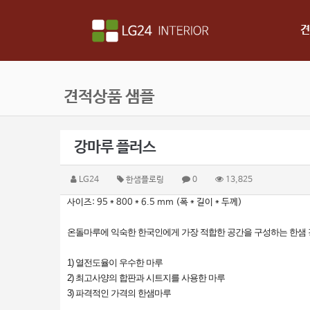
견
견적상품 샘플
강마루 플러스
LG24
한샘플로링
0
13,825
사이즈: 95 * 800 * 6.5 mm (폭 * 길이 * 두께)
온돌마루에 익숙한 한국인에게 가장 적합한 공간을 구성하는 한샘
1) 열전도율이 우수한 마루
2) 최고사양의 합판과 시트지를 사용한 마루
3) 파격적인 가격의 한샘마루