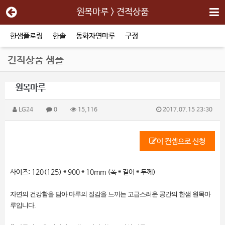
원목마루 > 견적상품
한샘플로링
한솔
동화자연마루
구정
견적상품 샘플
원목마루
LG24
0
15,116
2017.07.15 23:30
이 컨셉으로 신청
사이즈: 120(125) * 900 * 10mm (폭 * 길이 * 두께)
자연의 건강함을 담아 마루의 질감을 느끼는 고급스러운 공간의 한샘 원목마
루입니다.